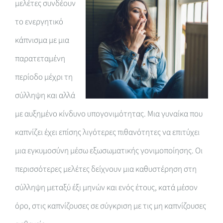
μελέτες συνδέουν
το ενεργητικό
κάπνισμα με μια
παρατεταμένη
περίοδο μέχρι τη
σύλληψη και αλλά
με αυξημένο κίνδυνο υπογονιμότητας. Μια γυναίκα που
καπνίζει έχει επίσης λιγότερες πιθανότητες να επιτύχει
μια εγκυμοσύνη μέσω εξωσωματικής γονιμοποίησης. Οι
περισσότερες μελέτες δείχνουν μια καθυστέρηση στη
σύλληψη μεταξύ έξι μηνών και ενός έτους, κατά μέσον
όρο, στις καπνίζουσες σε σύγκριση με τις μη καπνίζουσες