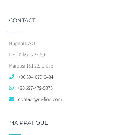
CONTACT
Hopital IASO
Leof.Kifisias 37-39
Marousi 151 23, Grèce
+30 694-879-0484
+30 697-479-5875
contact@dr-fiori.com
MA PRATIQUE