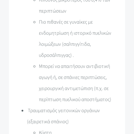
Κίνδυνος μικρότερος του 0,4% των
περιπτώσεων
Πιο πιθανές σε γυναίκες με
ενδομητρίωση ή ιστορικό πυελικών
λοιμώξεων (σαλπιγγίτιδα,
υδροσάλπιγγας) .
Μπορεί να απαιτήσουν αντιβιοτική
αγωγή ή, σε σπάνιες περιπτώσεις,
χειρουργική αντιμετώπιση (π.χ. σε
περίπτωση πυελικού αποστήματος)
Τραυματισμός γειτονικών οργάνων
(εξαιρετικά σπάνιος)
Κύστη