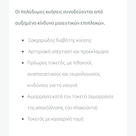
Οι πολύδυμες κυήσεις συνοδεύονται από
αυξημένο κίνδυνο μαιευτικών επιπλοκών.
Σακχαρώδης διαβήτης κύησης
Αρτηριακή υπέρταση και προεκλαμψία
Πρόωρος τοκετός, με πιθανούς
αναπνευστικούς και νευρολογικούς
κινδύνους για το νεογνό
Αιμορραγία κατά τον τοκετό (αιμορραγία
της αποκόλλησης του πλακούντα)
Τοκετός με καισαρική τομή