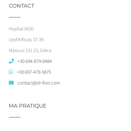
CONTACT
Hopital IASO
Leof.Kifisias 37-39
Marousi 151 23, Grèce
+30 694-879-0484
+30 697-479-5875
contact@dr-fiori.com
MA PRATIQUE