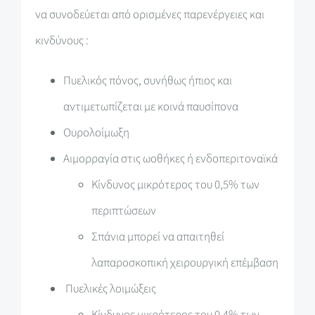
να συνοδεύεται από ορισμένες παρενέργειες και
κινδύνους :
Πυελικός πόνος, συνήθως ήπιος και
αντιμετωπίζεται με κοινά παυσίπονα
Ουρολοίμωξη
Αιμορραγία στις ωοθήκες ή ενδοπεριτοναϊκά
Κίνδυνος μικρότερος του 0,5% των
περιπτώσεων
Σπάνια μπορεί να απαιτηθεί
λαπαροσκοπική χειρουργική επέμβαση
Πυελικές λοιμώξεις