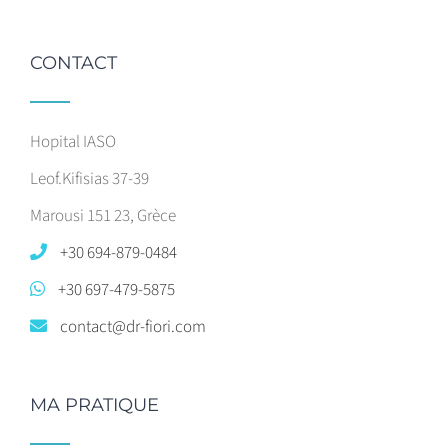
CONTACT
Hopital IASO
Leof.Kifisias 37-39
Marousi 151 23, Grèce
+30 694-879-0484
+30 697-479-5875
contact@dr-fiori.com
MA PRATIQUE