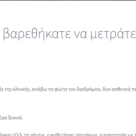
δεν βαρεθήκατε να μετράτ
της κλινικής, ανάβω τα φώτα του διαδρόμου, δυο ασθενείς πε
ρα ξεκινά.
οολικού τζελ, τα γάντια, ο καθετήρας υπερήχων, η προστασία με