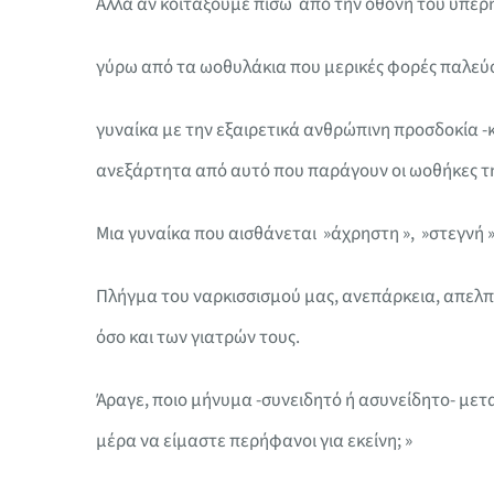
Αλλά αν κοιτάξουμε πίσω από την οθόνη του υπερ
γύρω από τα ωοθυλάκια που μερικές φορές παλεύο
γυναίκα με την εξαιρετικά ανθρώπινη προσδοκία -κ
ανεξάρτητα από αυτό που παράγουν οι ωοθήκες τη
Μια γυναίκα που αισθάνεται »άχρηστη », »στεγνή 
Πλήγμα του ναρκισσισμού μας, ανεπάρκεια, απελπ
όσο και των γιατρών τους.
Άραγε, ποιο μήνυμα -συνειδητό ή ασυνείδητο- μετ
μέρα να είμαστε περήφανοι για εκείνη; »