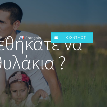
ρεθήκατε να
CONTACT
BLOG
Français
υλάκια ?