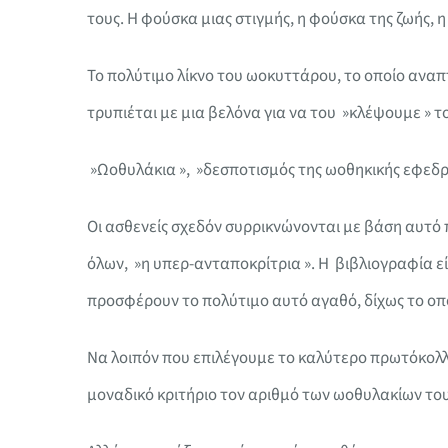
τους. Η φούσκα μιας στιγμής, η φούσκα της ζωής, 
Το πολύτιμο λίκνο του ωοκυττάρου, το οποίο αναπτύ
τρυπιέται με μια βελόνα για να του »κλέψουμε » τ
»Ωοθυλάκια », »δεσποτισμός της ωοθηκικής εφεδρε
Οι ασθενείς σχεδόν συρρικνώνονται με βάση αυτό 
όλων, »η υπερ-ανταποκρίτρια ». Η βιβλιογραφία ε
προσφέρουν το πολύτιμο αυτό αγαθό, δίχως το οπο
Να λοιπόν που επιλέγουμε το καλύτερο πρωτόκολλο
μοναδικό κριτήριο τον αριθμό των ωοθυλακίων του