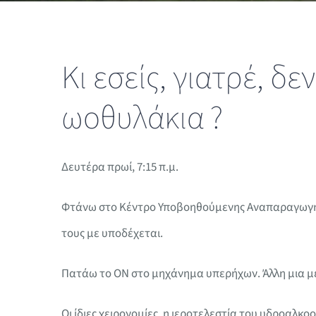
Κι εσείς, γιατρέ, 
ωοθυλάκια ?
Δευτέρα πρωί, 7:15 π.μ.
Φτάνω στο Κέντρο Υποβοηθούμενης Αναπαραγωγής 
τους με υποδέχεται.
Πατάω το ON στο μηχάνημα υπερήχων. Άλλη μια μέ
Οι ίδιες χειρονομίες, η ιεροτελεστία του υδροαλκ