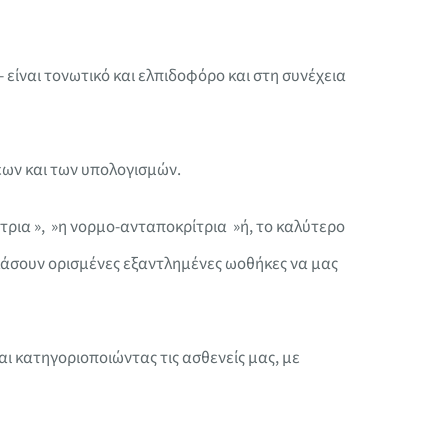
- είναι τονωτικό και ελπιδοφόρο και στη συνέχεια
εων και των υπολογισμών.
τρια », »η νορμο-ανταποκρίτρια »ή, το καλύτερο
γκάσουν ορισμένες εξαντλημένες ωοθήκες να μας
ι κατηγοριοποιώντας τις ασθενείς μας, με