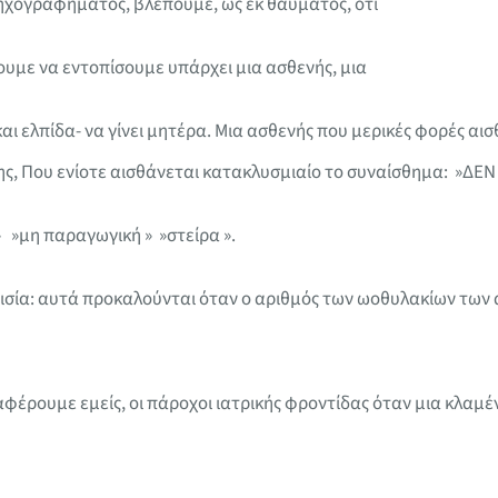
ηχογραφήματος, βλέπουμε, ως εκ θαύματος, ότι
υμε να εντοπίσουμε υπάρχει μια ασθενής, μια
αι ελπίδα- να γίνει μητέρα. Μια ασθενής που μερικές φορές αισ
ς, Που ενίοτε αισθάνεται κατακλυσμιαίο το συναίσθημα: »ΔΕ
» »μη παραγωγική » »στείρα ».
ισία: αυτά προκαλούνται όταν ο αριθμός των ωοθυλακίων των
αφέρουμε εμείς, οι πάροχοι ιατρικής φροντίδας όταν μια κλαμέ