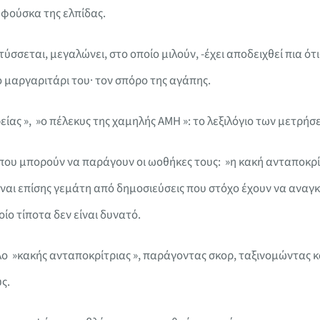
η φούσκα της ελπίδας.
σσεται, μεγαλώνει, στο οποίο μιλούν, -έχει αποδειχθεί πια ότι
ο μαργαριτάρι του· τον σπόρο της αγάπης.
ίας », »ο πέλεκυς της χαμηλής AMH »: το λεξιλόγιο των μετρήσ
που μπορούν να παράγουν οι ωοθήκες τους: »η κακή ανταποκρί
ίναι επίσης γεμάτη από δημοσιεύσεις που στόχο έχουν να ανα
ίο τίποτα δεν είναι δυνατό.
 »κακής ανταποκρίτριας », παράγοντας σκορ, ταξινομώντας κα
ς.