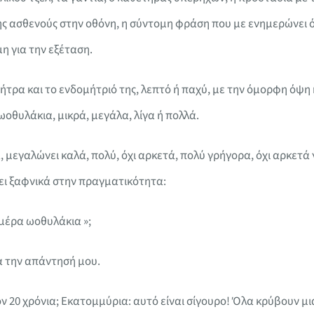
ης ασθενούς στην οθόνη, η σύντομη φράση που με ενημερώνει ό
η για την εξέταση.
ήτρα και το ενδομήτριό της, λεπτό ή παχύ, με την όμορφη όψη
οθυλάκια, μικρά, μεγάλα, λίγα ή πολλά.
 μεγαλώνει καλά, πολύ, όχι αρκετά, πολύ γρήγορα, όχι αρκετ
ει ξαφνικά στην πραγματικότητα:
 μέρα ωοθυλάκια »;
α την απάντησή μου.
ν 20 χρόνια; Εκατομμύρια: αυτό είναι σίγουρο! Όλα κρύβουν 