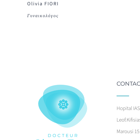
Olivia FIORI
Γυναικολόγος
CONTAC
Hopital IA
Leof.Kifisia
Marousi 15