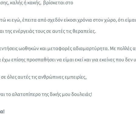
σης, καλής ή κακής, βρίσκεται στο
ώ κι εγώ, έπειτα από σχεδόν είκοσι χρόνια στον χώρο, ότι είμα
 της ενέργειάς τους σε αυτές τις θεραπείες.
κεντήσεις ωοθηκών και μεταφορές αδιαμαρτύρητα. Με πολλές α
ω επίσης προσπαθήσει να είμαι εκεί και για εκείνες που δεν 
ε όλες αυτές τις ανθρώπινες εμπειρίες,
ναι το αλατοπίπερο της δικής μου δουλειάς!
α!