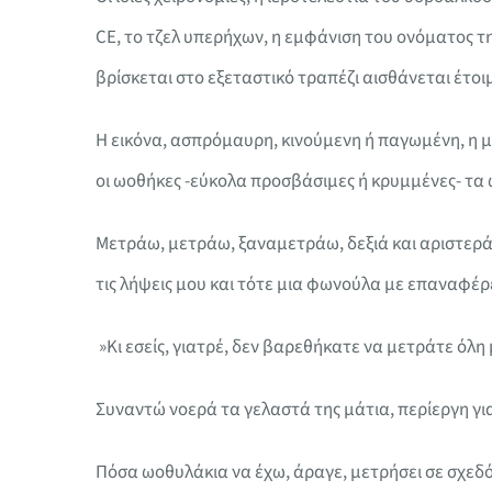
CE, το τζελ υπερήχων, η εμφάνιση του ονόματος τ
βρίσκεται στο εξεταστικό τραπέζι αισθάνεται έτοιμ
Η εικόνα, ασπρόμαυρη, κινούμενη ή παγωμένη, η μ
οι ωοθήκες -εύκολα προσβάσιμες ή κρυμμένες- τα ω
Μετράω, μετράω, ξαναμετράω, δεξιά και αριστερά,
τις λήψεις μου και τότε μια φωνούλα με επαναφέρ
»Κι εσείς, γιατρέ, δεν βαρεθήκατε να μετράτε όλη
Συναντώ νοερά τα γελαστά της μάτια, περίεργη γι
Πόσα ωοθυλάκια να έχω, άραγε, μετρήσει σε σχεδό