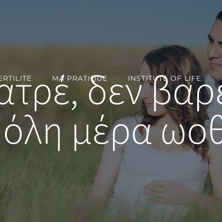
γιατρέ, δεν βα
RTILITE
MA PRATIQUE
INSTITUTE OF LIFE
 όλη μέρα ωοθ