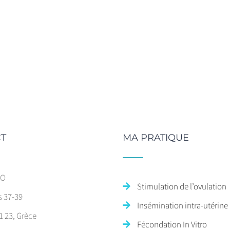
T
MA PRATIQUE
SO
Stimulation de l’ovulation
s 37-39
Insémination intra-utérine
1 23, Grèce
Fécondation In Vitro