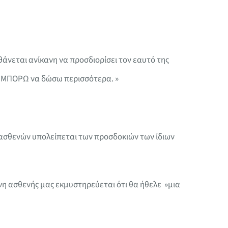
θάνεται ανίκανη να προσδιορίσει τον εαυτό της
Ν ΜΠΟΡΩ να δώσω περισσότερα. »
 ασθενών υπολείπεται των προσδοκιών των ίδιων
νη ασθενής μας εκμυστηρεύεται ότι θα ήθελε »μια