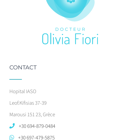
CONTACT
Hopital IASO
Leof.Kifisias 37-39
Marousi 151 23, Grèce
+30 694-879-0484
+30 697-479-5875