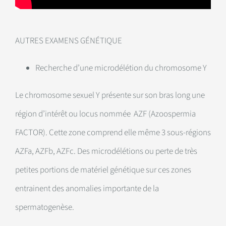
AUTRES EXAMENS GÉNÉTIQUE
Recherche d’une microdélétion du chromosome Y
Le chromosome sexuel Y présente sur son bras long une
région d’intérêt ou locus nommée AZF (Azoospermia
FACTOR). Cette zone comprend elle même 3 sous-régions
AZFa, AZFb, AZFc. Des microdélétions ou perte de très
petites portions de matériel génétique sur ces zones
entrainent des anomalies importante de la
spermatogenèse.