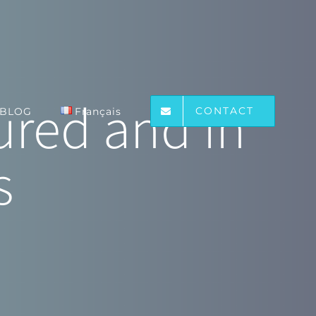
tured and in
CONTACT
BLOG
Français
s