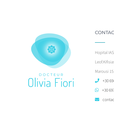
CONTAC
Hopital IA
Leof.Kifisia
Marousi 15
+30 69
+30 69
contac