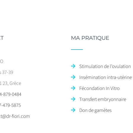
T
MA PRATIQUE
SO
Stimulation de l’ovulation
s 37-39
Insémination intra-utérine
1 23, Grèce
Fécondation In Vitro
4-879-0484
Transfert embryonnaire
7-479-5875
Don de gamètes
t@dr-fiori.com