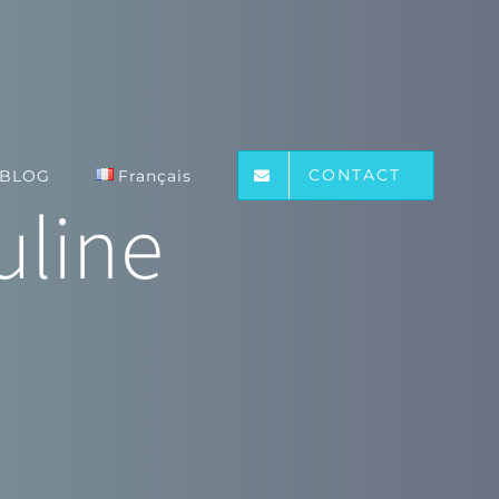
CONTACT
BLOG
Français
uline