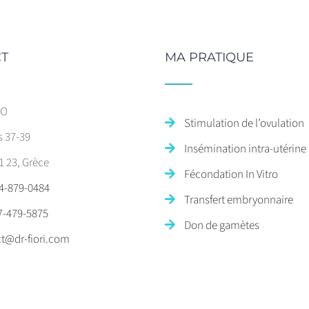
T
MA PRATIQUE
SO
Stimulation de l’ovulation
s 37-39
Insémination intra-utérine
1 23, Grèce
Fécondation In Vitro
4-879-0484
Transfert embryonnaire
7-479-5875
Don de gamètes
t@dr-fiori.com