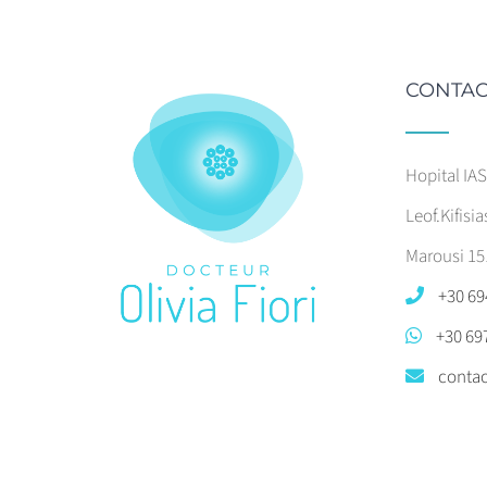
CONTAC
Hopital IA
Leof.Kifisia
Marousi 15
+30 69
+30 69
contac