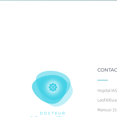
CONTAC
Hopital IA
Leof.Kifisia
Marousi 15