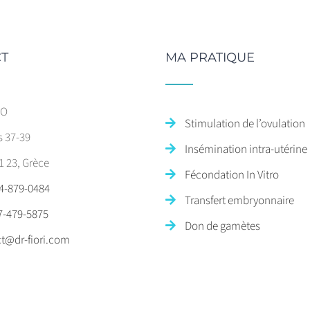
T
MA PRATIQUE
SO
Stimulation de l’ovulation
s 37-39
Insémination intra-utérine
1 23, Grèce
Fécondation In Vitro
4-879-0484
Transfert embryonnaire
7-479-5875
Don de gamètes
t@dr-fiori.com