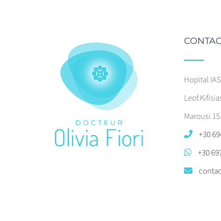
CONTAC
Hopital IA
Leof.Kifisia
Marousi 15
+30 69
+30 69
contac