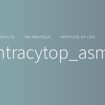
RTILITE
MA PRATIQUE
INSTITUTE OF LIFE
intracytop_a