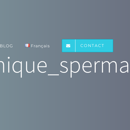
CONTACT
BLOG
Français
smique_sperma