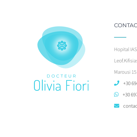
CONTAC
Hopital IA
Leof.Kifisia
Marousi 15
+30 69
+30 69
contac