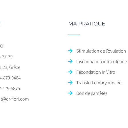
T
MA PRATIQUE
SO
Stimulation de l’ovulation
s 37-39
Insémination intra-utérine
1 23, Grèce
Fécondation In Vitro
4-879-0484
Transfert embryonnaire
7-479-5875
Don de gamètes
t@dr-fiori.com