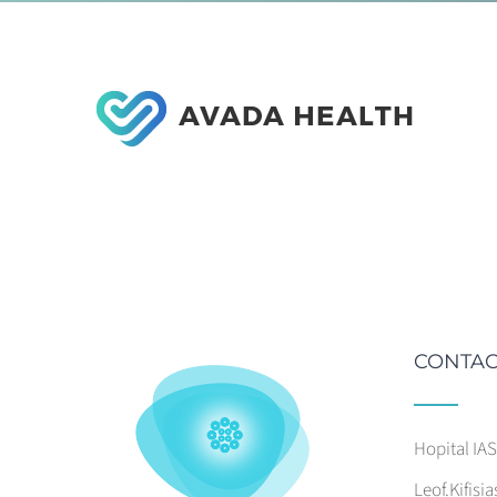
CONTAC
Hopital IA
Leof.Kifisia